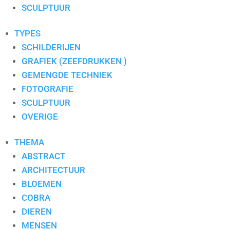
S. PAULISSEN
SCULPTUUR
SELWIN SENATORI
SJER JACOBS
TYPES
SUSAN RUITER
SCHILDERIJEN
THEO KOSTER
GRAFIEK (ZEEFDRUKKEN )
THEO ONNES
GEMENGDE TECHNIEK
TINEKE ROIJMANS
FOTOGRAFIE
VAN DAM
SCULPTUUR
VAN DER MADE
OVERIGE
WENDY BRAUCKMAN
THEMA
WIL WILLEMSE
ABSTRACT
ARCHITECTUUR
BLOEMEN
COBRA
DIEREN
MENSEN