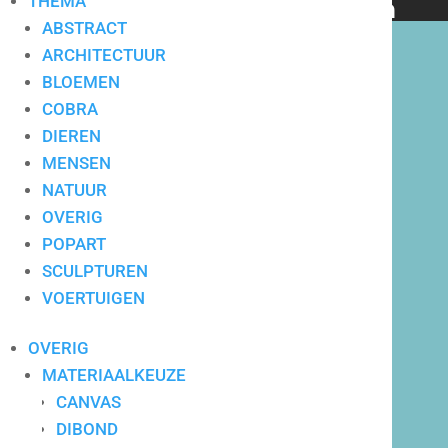
THEMA
bedrijven en particulieren
ABSTRACT
ARCHITECTUUR
BLOEMEN
COBRA
DIEREN
Hoge service op locatie
MENSEN
NATUUR
OVERIG
POPART
SCULPTUREN
VOERTUIGEN
OVERIG
MATERIAALKEUZE
CANVAS
DIBOND