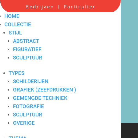
Bedrijven
Particulier
|
HOME
COLLECTIE
STIJL
ABSTRACT
FIGURATIEF
Scherpe all-in prijzen
SCULPTUUR
TYPES
SCHILDERIJEN
GRAFIEK (ZEEFDRUKKEN )
GEMENGDE TECHNIEK
FOTOGRAFIE
SCULPTUUR
OVERIGE
Verkoop en verhuur van
hedendaagse kunst voor