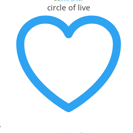
circle of live
MATTIE SCHILDERS
MICHEL POORT
MILOU HONIG
MUNNIK
PETER BASTIAANSEN
PETER MEIJER
ROEL HOFMAN
RON VAN DE WERF
RONALD BOONACKER
S. PAULISSEN
SELWIN SENATORI
SJER JACOBS
SUSAN RUITER
THEO KOSTER
THEO ONNES
TINEKE ROIJMANS