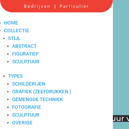
Scherpe all-in prijzen
Bedrijven
Particulier
|
HOME
COLLECTIE
STIJL
ABSTRACT
FIGURATIEF
SCULPTUUR
TYPES
SCHILDERIJEN
GRAFIEK (ZEEFDRUKKEN )
GEMENGDE TECHNIEK
FOTOGRAFIE
SCULPTUUR
Verkoop en verhuur v
Hoge service op locatie
OVERIGE