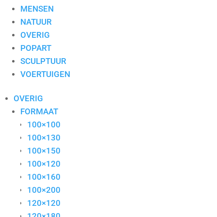
MENSEN
NATUUR
OVERIG
POPART
SCULPTUUR
VOERTUIGEN
OVERIG
FORMAAT
100×100
100×130
100×150
100×120
100×160
100×200
120×120
120×180