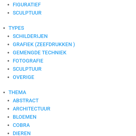
RONALD BOONACKER
FIGURATIEF
S. PAULISSEN
SCULPTUUR
SELWIN SENATORI
SJER JACOBS
TYPES
SUSAN RUITER
SCHILDERIJEN
THEO KOSTER
GRAFIEK (ZEEFDRUKKEN )
THEO ONNES
GEMENGDE TECHNIEK
TINEKE ROIJMANS
FOTOGRAFIE
VAN DAM
SCULPTUUR
VAN DER MADE
OVERIGE
WENDY BRAUCKMAN
THEMA
WIL WILLEMSE
ABSTRACT
ARCHITECTUUR
BLOEMEN
COBRA
DIEREN