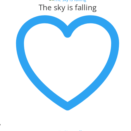
The sky is falling
MATTIE SCHILDERS
MICHEL POORT
MILOU HONIG
MUNNIK
PETER BASTIAANSEN
PETER MEIJER
ROEL HOFMAN
RON VAN DE WERF
RONALD BOONACKER
S. PAULISSEN
SELWIN SENATORI
SJER JACOBS
SUSAN RUITER
THEO KOSTER
THEO ONNES
TINEKE ROIJMANS