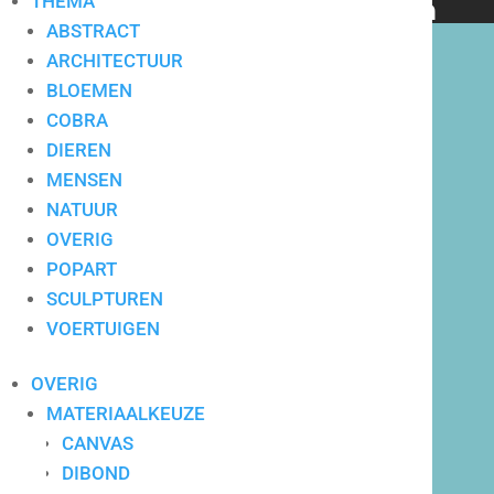
THEMA
bedrijven en particulieren
ABSTRACT
ARCHITECTUUR
BLOEMEN
COBRA
DIEREN
Hoge service op locatie
MENSEN
NATUUR
OVERIG
POPART
SCULPTUREN
VOERTUIGEN
OVERIG
MATERIAALKEUZE
CANVAS
DIBOND