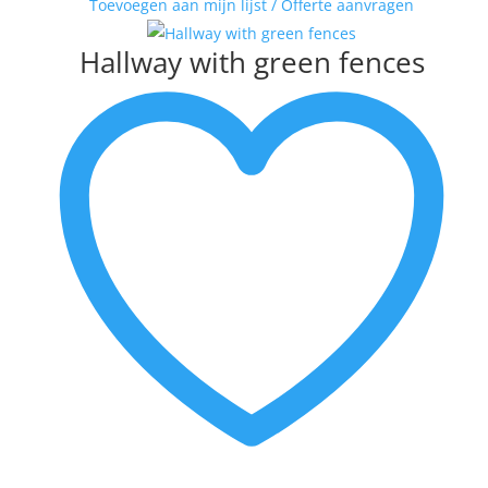
Toevoegen aan mijn lijst / Offerte aanvragen
VAN DAM
VAN DER MADE
Hallway with green fences
WENDY BRAUCKMAN
WIL WILLEMSE