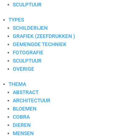
S. PAULISSEN
SCULPTUUR
SELWIN SENATORI
SJER JACOBS
TYPES
SUSAN RUITER
SCHILDERIJEN
THEO KOSTER
GRAFIEK (ZEEFDRUKKEN )
THEO ONNES
GEMENGDE TECHNIEK
TINEKE ROIJMANS
FOTOGRAFIE
VAN DAM
SCULPTUUR
VAN DER MADE
OVERIGE
WENDY BRAUCKMAN
THEMA
WIL WILLEMSE
ABSTRACT
ARCHITECTUUR
BLOEMEN
COBRA
DIEREN
MENSEN