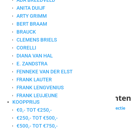
ADA BREEDVELD
ANITA DUIJF
ARTY GRIMM
BERT BRAAM
BRAUCK
CLEMENS BRIELS
CORELLI
DIANA VAN HAL
E. ZANDSTRA
FENNEKE VAN DER ELST
FRANK LAUTER
FRANK LENGVENIUS
Collectie voor particuliere klanten
FRANK LEUJEUNE
KOOPPRIJS
GERDA ELFRING
Wilt u zakelijk werken huren of kopen?
Bekijk de collectie
€0,- TOT €250,-
GERDIEN DUIJSENS
zakelijke klanten
€250,- TOT €500,-
GERT STRENGHOLT
Gesorteerd
€500,- TOT €750,-
Toont alle 12 resultaten
HANS INNEMEE