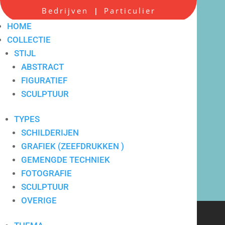
Bedrijven
Particulier
|
HOME
COLLECTIE
STIJL
ABSTRACT
FIGURATIEF
Scherpe all-in prijzen
SCULPTUUR
TYPES
SCHILDERIJEN
GRAFIEK (ZEEFDRUKKEN )
GEMENGDE TECHNIEK
FOTOGRAFIE
SCULPTUUR
OVERIGE
Verkoop en verhuur van
hedendaagse kunst voor