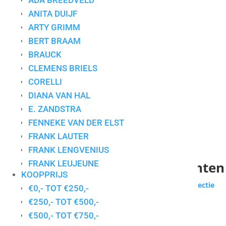
ADA BREEDVELD
ANITA DUIJF
ARTY GRIMM
BERT BRAAM
BRAUCK
CLEMENS BRIELS
CORELLI
DIANA VAN HAL
E. ZANDSTRA
FENNEKE VAN DER ELST
FRANK LAUTER
FRANK LENGVENIUS
Collectie voor particuliere klanten
FRANK LEUJEUNE
KOOPPRIJS
GERDA ELFRING
Wilt u zakelijk werken huren of kopen?
Bekijk de collectie
€0,- TOT €250,-
GERDIEN DUIJSENS
zakelijke klanten
€250,- TOT €500,-
GERT STRENGHOLT
Gesorteerd
€500,- TOT €750,-
Toont alle 24 resultaten
HANS INNEMEE