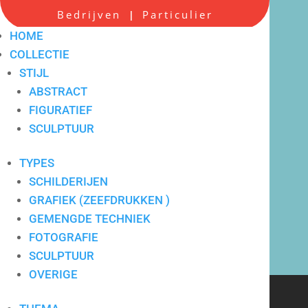
Bedrijven
Particulier
|
HOME
COLLECTIE
STIJL
ABSTRACT
FIGURATIEF
Scherpe all-in prijzen
SCULPTUUR
TYPES
SCHILDERIJEN
GRAFIEK (ZEEFDRUKKEN )
GEMENGDE TECHNIEK
FOTOGRAFIE
SCULPTUUR
OVERIGE
Verkoop en verhuur van
hedendaagse kunst voor