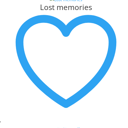
Lost memories
MATTIE SCHILDERS
MICHEL POORT
MILOU HONIG
MUNNIK
PETER BASTIAANSEN
PETER MEIJER
ROEL HOFMAN
RON VAN DE WERF
RONALD BOONACKER
S. PAULISSEN
SELWIN SENATORI
SJER JACOBS
SUSAN RUITER
THEO KOSTER
THEO ONNES
TINEKE ROIJMANS