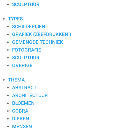
S. PAULISSEN
SCULPTUUR
SELWIN SENATORI
SJER JACOBS
TYPES
SUSAN RUITER
SCHILDERIJEN
THEO KOSTER
GRAFIEK (ZEEFDRUKKEN )
THEO ONNES
GEMENGDE TECHNIEK
TINEKE ROIJMANS
FOTOGRAFIE
VAN DAM
SCULPTUUR
VAN DER MADE
OVERIGE
WENDY BRAUCKMAN
THEMA
WIL WILLEMSE
ABSTRACT
ARCHITECTUUR
BLOEMEN
COBRA
DIEREN
MENSEN