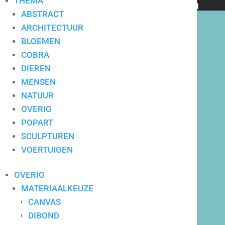
THEMA
bedrijven en particulieren
ABSTRACT
ARCHITECTUUR
BLOEMEN
COBRA
DIEREN
Hoge service op locatie
MENSEN
NATUUR
OVERIG
POPART
SCULPTUREN
VOERTUIGEN
OVERIG
MATERIAALKEUZE
CANVAS
DIBOND