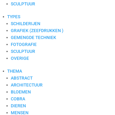
S. PAULISSEN
SCULPTUUR
SELWIN SENATORI
SJER JACOBS
TYPES
SUSAN RUITER
SCHILDERIJEN
THEO KOSTER
GRAFIEK (ZEEFDRUKKEN )
THEO ONNES
GEMENGDE TECHNIEK
TINEKE ROIJMANS
FOTOGRAFIE
VAN DAM
SCULPTUUR
VAN DER MADE
OVERIGE
WENDY BRAUCKMAN
THEMA
WIL WILLEMSE
ABSTRACT
ARCHITECTUUR
BLOEMEN
COBRA
DIEREN
MENSEN