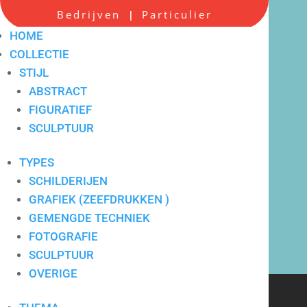
Bedrijven
Particulier
|
HOME
COLLECTIE
STIJL
ABSTRACT
FIGURATIEF
Scherpe all-in prijzen
SCULPTUUR
TYPES
SCHILDERIJEN
GRAFIEK (ZEEFDRUKKEN )
GEMENGDE TECHNIEK
FOTOGRAFIE
SCULPTUUR
OVERIGE
Verkoop en verhuur van
hedendaagse kunst voor