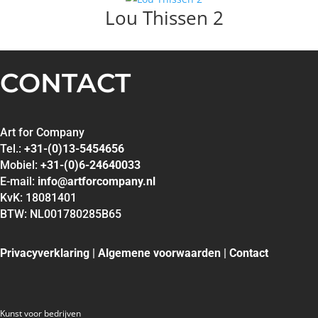
Lou Thissen 2
MATTIE SCHILDERS
MICHEL POORT
MILOU HONIG
MUNNIK
CONTACT
PETER BASTIAANSEN
PETER MEIJER
ROEL HOFMAN
Art for Company
Tel.:
+31-(0)13-5454656
RON VAN DE WERF
Mobiel:
+31-(0)6-24640033
RONALD BOONACKER
E-mail:
info@artforcompany.nl
S. PAULISSEN
KvK: 18081401
SELWIN SENATORI
BTW: NL001780285B65
SJER JACOBS
SUSAN RUITER
Privacyverklaring
|
Algemene voorwaarden
|
Contact
THEO KOSTER
THEO ONNES
TINEKE ROIJMANS
Kunst voor bedrijven