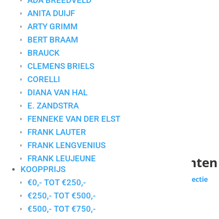
ADA BREEDVELD
ANITA DUIJF
ARTY GRIMM
BERT BRAAM
BRAUCK
CLEMENS BRIELS
CORELLI
DIANA VAN HAL
E. ZANDSTRA
FENNEKE VAN DER ELST
FRANK LAUTER
FRANK LENGVENIUS
Collectie voor particuliere klanten
FRANK LEUJEUNE
KOOPPRIJS
GERDA ELFRING
Wilt u zakelijk werken huren of kopen?
Bekijk de collectie
€0,- TOT €250,-
GERDIEN DUIJSENS
zakelijke klanten
€250,- TOT €500,-
GERT STRENGHOLT
€500,- TOT €750,-
Enig resultaat
HANS INNEMEE