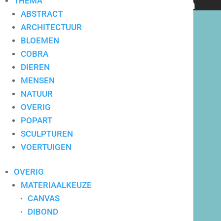
THEMA
bedrijven en particulieren
ABSTRACT
ARCHITECTUUR
BLOEMEN
COBRA
DIEREN
Hoge service op locatie
MENSEN
NATUUR
OVERIG
POPART
SCULPTUREN
VOERTUIGEN
OVERIG
MATERIAALKEUZE
CANVAS
DIBOND