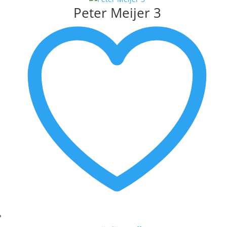
Peter Meijer 3
MATTIE SCHILDERS
MICHEL POORT
MILOU HONIG
MUNNIK
PETER BASTIAANSEN
PETER MEIJER
ROEL HOFMAN
RON VAN DE WERF
RONALD BOONACKER
S. PAULISSEN
SELWIN SENATORI
SJER JACOBS
SUSAN RUITER
THEO KOSTER
THEO ONNES
TINEKE ROIJMANS