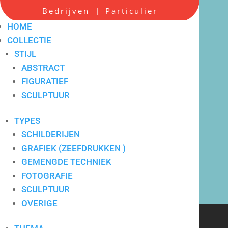
Bedrijven
Particulier
|
HOME
COLLECTIE
STIJL
ABSTRACT
FIGURATIEF
Scherpe all-in prijzen
SCULPTUUR
TYPES
SCHILDERIJEN
GRAFIEK (ZEEFDRUKKEN )
GEMENGDE TECHNIEK
FOTOGRAFIE
SCULPTUUR
OVERIGE
Verkoop en verhuur van
hedendaagse kunst voor