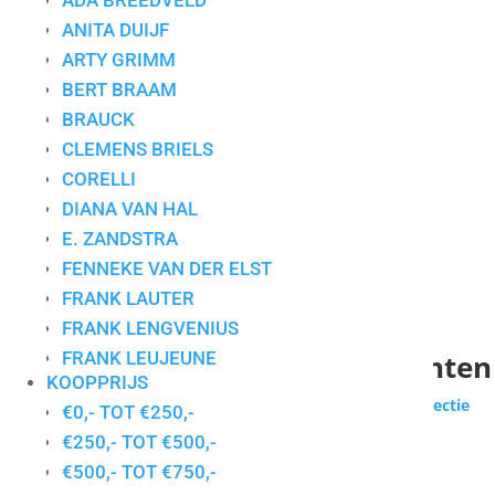
ADA BREEDVELD
ANITA DUIJF
ARTY GRIMM
BERT BRAAM
BRAUCK
CLEMENS BRIELS
CORELLI
DIANA VAN HAL
E. ZANDSTRA
FENNEKE VAN DER ELST
FRANK LAUTER
FRANK LENGVENIUS
Collectie voor particuliere klanten
FRANK LEUJEUNE
KOOPPRIJS
GERDA ELFRING
Wilt u zakelijk werken huren of kopen?
Bekijk de collectie
€0,- TOT €250,-
GERDIEN DUIJSENS
zakelijke klanten
€250,- TOT €500,-
GERT STRENGHOLT
Gesorteerd
€500,- TOT €750,-
Toont alle 3 resultaten
HANS INNEMEE