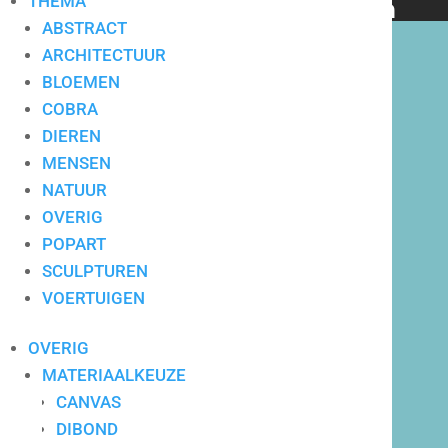
THEMA
bedrijven en particulieren
ABSTRACT
ARCHITECTUUR
BLOEMEN
COBRA
DIEREN
Hoge service op locatie
MENSEN
NATUUR
OVERIG
POPART
SCULPTUREN
VOERTUIGEN
OVERIG
MATERIAALKEUZE
CANVAS
DIBOND