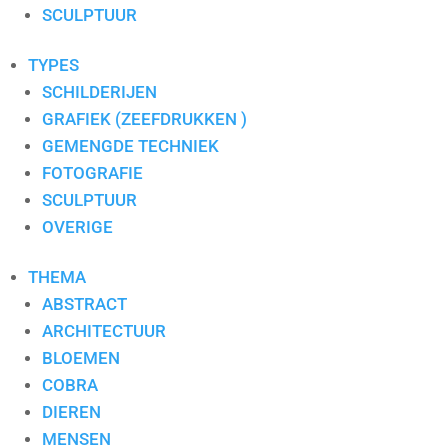
S. PAULISSEN
SCULPTUUR
SELWIN SENATORI
SJER JACOBS
TYPES
SUSAN RUITER
SCHILDERIJEN
THEO KOSTER
GRAFIEK (ZEEFDRUKKEN )
THEO ONNES
GEMENGDE TECHNIEK
TINEKE ROIJMANS
FOTOGRAFIE
VAN DAM
SCULPTUUR
VAN DER MADE
OVERIGE
WENDY BRAUCKMAN
THEMA
WIL WILLEMSE
ABSTRACT
ARCHITECTUUR
BLOEMEN
COBRA
DIEREN
MENSEN