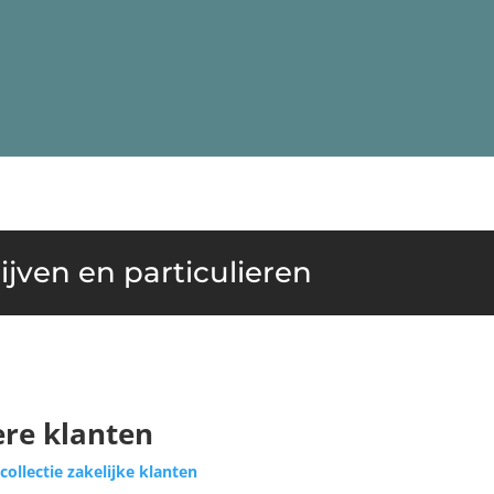
jven en particulieren
ere klanten
collectie zakelijke klanten