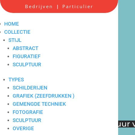
Scherpe all-in prijzen
Bedrijven
Particulier
|
HOME
COLLECTIE
STIJL
ABSTRACT
FIGURATIEF
SCULPTUUR
TYPES
SCHILDERIJEN
GRAFIEK (ZEEFDRUKKEN )
GEMENGDE TECHNIEK
FOTOGRAFIE
SCULPTUUR
Verkoop en verhuur v
Hoge service op locatie
OVERIGE