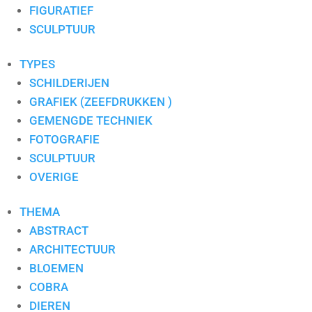
RONALD BOONACKER
FIGURATIEF
S. PAULISSEN
SCULPTUUR
SELWIN SENATORI
SJER JACOBS
TYPES
SUSAN RUITER
SCHILDERIJEN
THEO KOSTER
GRAFIEK (ZEEFDRUKKEN )
THEO ONNES
GEMENGDE TECHNIEK
TINEKE ROIJMANS
FOTOGRAFIE
VAN DAM
SCULPTUUR
VAN DER MADE
OVERIGE
WENDY BRAUCKMAN
THEMA
WIL WILLEMSE
ABSTRACT
ARCHITECTUUR
BLOEMEN
COBRA
DIEREN