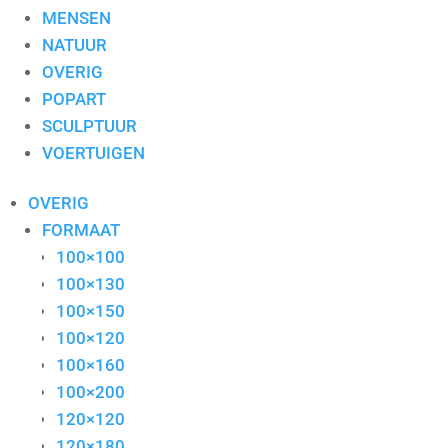
MENSEN
NATUUR
OVERIG
POPART
SCULPTUUR
VOERTUIGEN
OVERIG
FORMAAT
100×100
100×130
100×150
100×120
100×160
100×200
120×120
120×180