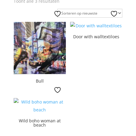
Gesorteerd
Toont alle 3 resultaten
op
nieuwste
Door with walltextiloes
Bull
Wild boho woman at
beach