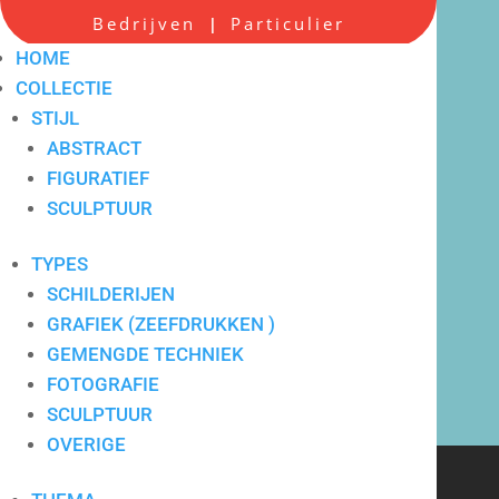
Bedrijven
Particulier
|
HOME
COLLECTIE
STIJL
ABSTRACT
FIGURATIEF
Scherpe all-in prijzen
SCULPTUUR
TYPES
SCHILDERIJEN
GRAFIEK (ZEEFDRUKKEN )
GEMENGDE TECHNIEK
FOTOGRAFIE
SCULPTUUR
OVERIGE
Verkoop en verhuur van
hedendaagse kunst voor