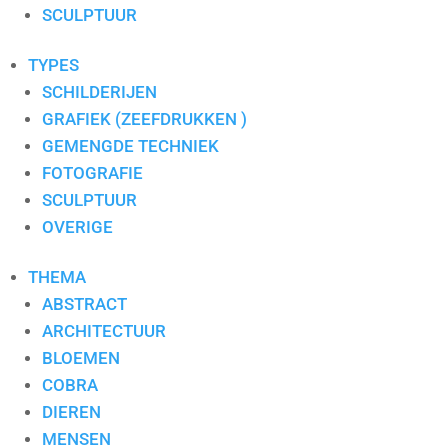
S. PAULISSEN
SCULPTUUR
SELWIN SENATORI
SJER JACOBS
TYPES
SUSAN RUITER
SCHILDERIJEN
THEO KOSTER
GRAFIEK (ZEEFDRUKKEN )
THEO ONNES
GEMENGDE TECHNIEK
TINEKE ROIJMANS
FOTOGRAFIE
VAN DAM
SCULPTUUR
VAN DER MADE
OVERIGE
WENDY BRAUCKMAN
THEMA
WIL WILLEMSE
ABSTRACT
ARCHITECTUUR
BLOEMEN
COBRA
DIEREN
MENSEN