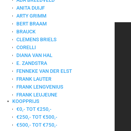
ADA BREEDVELD
ANITA DUIJF
ARTY GRIMM
BERT BRAAM
BRAUCK
CONTACT
CLEMENS BRIELS
CORELLI
DIANA VAN HAL
Art for Company
Tel.:
+31-(0)13-5454656
E. ZANDSTRA
Mobiel:
+31-(0)6-24640033
FENNEKE VAN DER ELST
E-mail:
info@artforcompany.nl
FRANK LAUTER
KvK: 18081401
FRANK LENGVENIUS
BTW: NL001780285B65
FRANK LEUJEUNE
KOOPPRIJS
GERDA ELFRING
Privacyverklaring
|
Algemene voorwaarden
|
Contact
€0,- TOT €250,-
GERDIEN DUIJSENS
€250,- TOT €500,-
GERT STRENGHOLT
€500,- TOT €750,-
HANS INNEMEE
Kunst voor bedrijven