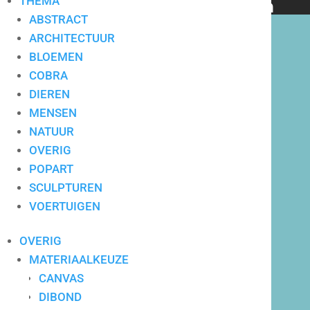
THEMA
bedrijven en particulieren
ABSTRACT
ARCHITECTUUR
BLOEMEN
COBRA
DIEREN
Hoge service op locatie
MENSEN
NATUUR
OVERIG
POPART
SCULPTUREN
VOERTUIGEN
OVERIG
MATERIAALKEUZE
CANVAS
DIBOND