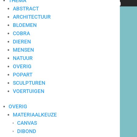
THEMA
bedrijven en particulieren
ABSTRACT
ARCHITECTUUR
BLOEMEN
COBRA
DIEREN
Hoge service op locatie
MENSEN
NATUUR
OVERIG
POPART
SCULPTUREN
VOERTUIGEN
OVERIG
MATERIAALKEUZE
CANVAS
DIBOND