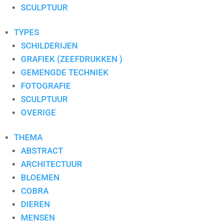
S. PAULISSEN
SCULPTUUR
SELWIN SENATORI
SJER JACOBS
TYPES
SUSAN RUITER
SCHILDERIJEN
THEO KOSTER
GRAFIEK (ZEEFDRUKKEN )
THEO ONNES
GEMENGDE TECHNIEK
TINEKE ROIJMANS
FOTOGRAFIE
VAN DAM
SCULPTUUR
VAN DER MADE
OVERIGE
WENDY BRAUCKMAN
THEMA
WIL WILLEMSE
ABSTRACT
ARCHITECTUUR
BLOEMEN
COBRA
DIEREN
MENSEN