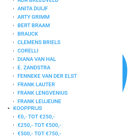
ADA BREEDVELD
ANITA DUIJF
ARTY GRIMM
BERT BRAAM
Gesorteerd
Toont alle 7 resultaten
BRAUCK
op
nieuwste
CLEMENS BRIELS
CORELLI
DIANA VAN HAL
E. ZANDSTRA
FENNEKE VAN DER ELST
FRANK LAUTER
FRANK LENGVENIUS
FRANK LEUJEUNE
KOOPPRIJS
GERDA ELFRING
€0,- TOT €250,-
GERDIEN DUIJSENS
€250,- TOT €500,-
GERT STRENGHOLT
€500,- TOT €750,-
HANS INNEMEE