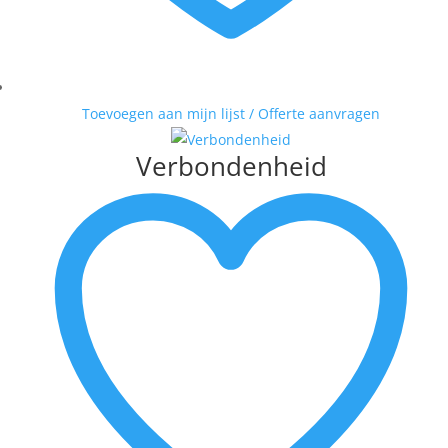
MATTIE SCHILDERS
MICHEL POORT
MILOU HONIG
MUNNIK
Toevoegen aan mijn lijst / Offerte aanvragen
PETER BASTIAANSEN
PETER MEIJER
Verbondenheid
ROEL HOFMAN
RON VAN DE WERF
RONALD BOONACKER
S. PAULISSEN
SELWIN SENATORI
SJER JACOBS
SUSAN RUITER
THEO KOSTER
THEO ONNES
TINEKE ROIJMANS