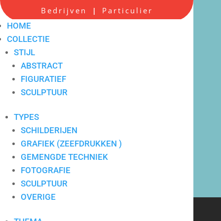
Bedrijven
Particulier
|
HOME
COLLECTIE
STIJL
ABSTRACT
FIGURATIEF
Scherpe all-in prijzen
SCULPTUUR
TYPES
SCHILDERIJEN
GRAFIEK (ZEEFDRUKKEN )
GEMENGDE TECHNIEK
FOTOGRAFIE
SCULPTUUR
OVERIGE
Verkoop en verhuur van
hedendaagse kunst voor