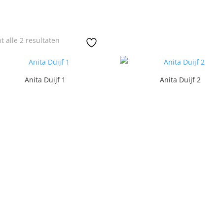
Gesorteerd
t alle 2 resultaten
op
nieuwste
Anita Duijf 1
Anita Duijf 2