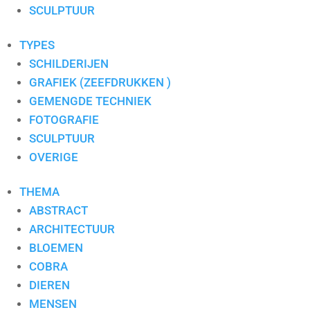
S. PAULISSEN
SCULPTUUR
SELWIN SENATORI
SJER JACOBS
TYPES
SUSAN RUITER
SCHILDERIJEN
THEO KOSTER
GRAFIEK (ZEEFDRUKKEN )
THEO ONNES
GEMENGDE TECHNIEK
TINEKE ROIJMANS
FOTOGRAFIE
VAN DAM
SCULPTUUR
VAN DER MADE
OVERIGE
WENDY BRAUCKMAN
THEMA
WIL WILLEMSE
ABSTRACT
ARCHITECTUUR
BLOEMEN
COBRA
DIEREN
MENSEN