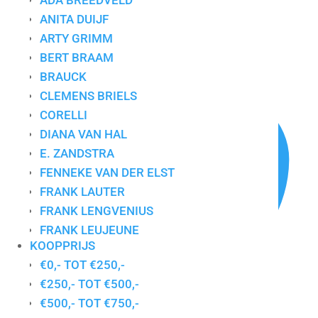
ADA BREEDVELD
ANITA DUIJF
ARTY GRIMM
BERT BRAAM
Gesorteerd
Toont alle 2 resultaten
BRAUCK
op
nieuwste
CLEMENS BRIELS
CORELLI
DIANA VAN HAL
E. ZANDSTRA
FENNEKE VAN DER ELST
FRANK LAUTER
FRANK LENGVENIUS
FRANK LEUJEUNE
KOOPPRIJS
GERDA ELFRING
€0,- TOT €250,-
GERDIEN DUIJSENS
€250,- TOT €500,-
GERT STRENGHOLT
€500,- TOT €750,-
HANS INNEMEE