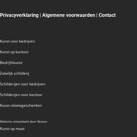
VAN DAM
VAN DER MADE
Privacyverklaring
|
Algemene voorwaarden
|
Contact
WENDY BRAUCKMAN
WIL WILLEMSE
Kunst voor bedrijven
Kunst op kantoor
Bedrijfskunst
Zakelijk schilderij
Schilderijen voor bedrijven
Schilderijen voor kantoor
Kunst relatiegeschenken
Website ontwikkeld door
Browsr
Kunst op maat