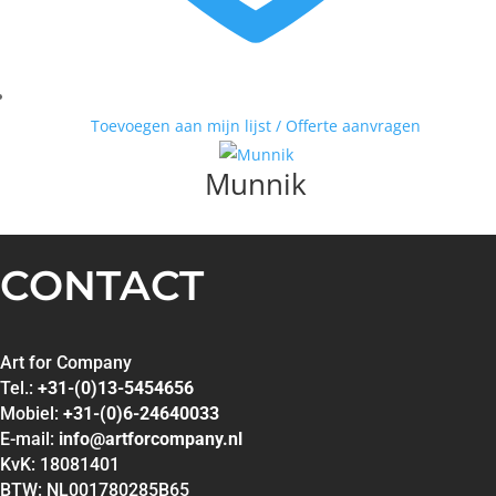
MATTIE SCHILDERS
MICHEL POORT
MILOU HONIG
MUNNIK
Toevoegen aan mijn lijst / Offerte aanvragen
PETER BASTIAANSEN
PETER MEIJER
Munnik
ROEL HOFMAN
RON VAN DE WERF
RONALD BOONACKER
CONTACT
S. PAULISSEN
SELWIN SENATORI
SJER JACOBS
Art for Company
SUSAN RUITER
Tel.:
+31-(0)13-5454656
THEO KOSTER
Mobiel:
+31-(0)6-24640033
E-mail:
info@artforcompany.nl
THEO ONNES
KvK: 18081401
TINEKE ROIJMANS
BTW: NL001780285B65