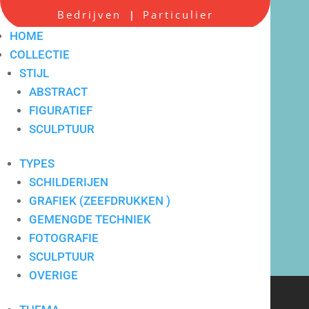
Bedrijven
Particulier
|
HOME
COLLECTIE
STIJL
ABSTRACT
FIGURATIEF
Scherpe all-in prijzen
SCULPTUUR
TYPES
SCHILDERIJEN
GRAFIEK (ZEEFDRUKKEN )
GEMENGDE TECHNIEK
FOTOGRAFIE
SCULPTUUR
OVERIGE
Verkoop en verhuur van
hedendaagse kunst voor