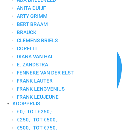
ADA BREEDVELD
ANITA DUIJF
ARTY GRIMM
BERT BRAAM
Enig resultaat
BRAUCK
CLEMENS BRIELS
CORELLI
DIANA VAN HAL
E. ZANDSTRA
FENNEKE VAN DER ELST
FRANK LAUTER
FRANK LENGVENIUS
FRANK LEUJEUNE
KOOPPRIJS
GERDA ELFRING
€0,- TOT €250,-
GERDIEN DUIJSENS
€250,- TOT €500,-
GERT STRENGHOLT
€500,- TOT €750,-
HANS INNEMEE