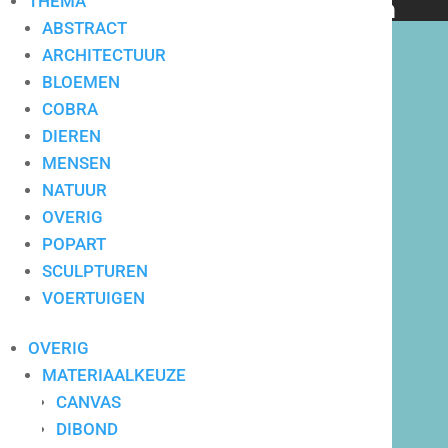
THEMA
bedrijven en particulieren
ABSTRACT
ARCHITECTUUR
BLOEMEN
COBRA
DIEREN
Hoge service op locatie
MENSEN
NATUUR
OVERIG
POPART
SCULPTUREN
VOERTUIGEN
OVERIG
MATERIAALKEUZE
CANVAS
DIBOND