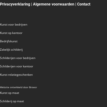
Privacyverklaring
|
Algemene voorwaarden
|
Contact
MATTIE SCHILDERS
MICHEL POORT
MILOU HONIG
MUNNIK
Kunst voor bedrijven
PETER BASTIAANSEN
Kunst op kantoor
PETER MEIJER
Bedrijfskunst
ROEL HOFMAN
Zakelijk schilderij
RON VAN DE WERF
RONALD BOONACKER
Schilderijen voor bedrijven
S. PAULISSEN
Schilderijen voor kantoor
SELWIN SENATORI
Kunst relatiegeschenken
SJER JACOBS
SUSAN RUITER
Website ontwikkeld door
Browsr
THEO KOSTER
Kunst op maat
THEO ONNES
Schilderij op maat
TINEKE ROIJMANS