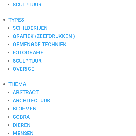
S. PAULISSEN
SCULPTUUR
SELWIN SENATORI
SJER JACOBS
TYPES
SUSAN RUITER
SCHILDERIJEN
THEO KOSTER
GRAFIEK (ZEEFDRUKKEN )
THEO ONNES
GEMENGDE TECHNIEK
TINEKE ROIJMANS
FOTOGRAFIE
VAN DAM
SCULPTUUR
VAN DER MADE
OVERIGE
WENDY BRAUCKMAN
THEMA
WIL WILLEMSE
ABSTRACT
ARCHITECTUUR
BLOEMEN
COBRA
DIEREN
MENSEN