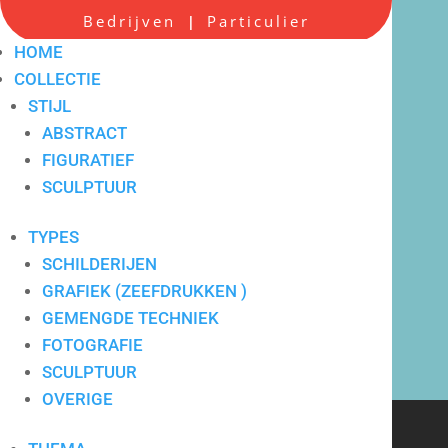
Bedrijven
Particulier
|
HOME
COLLECTIE
STIJL
ABSTRACT
FIGURATIEF
Scherpe all-in prijzen
SCULPTUUR
TYPES
SCHILDERIJEN
GRAFIEK (ZEEFDRUKKEN )
GEMENGDE TECHNIEK
FOTOGRAFIE
SCULPTUUR
OVERIGE
Verkoop en verhuur van
hedendaagse kunst voor