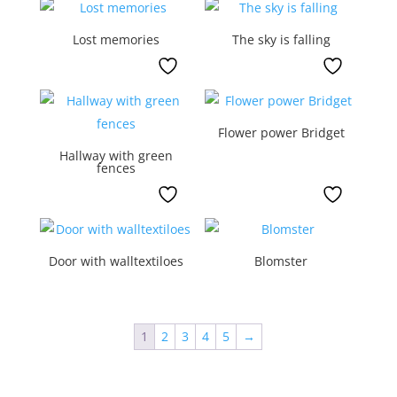
Lost memories
The sky is falling
Flower power Bridget
Hallway with green
fences
Door with walltextiloes
Blomster
1
2
3
4
5
→