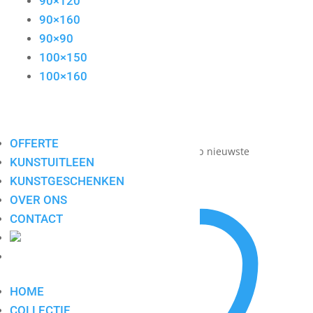
90×120
90×160
90×90
100×150
100×160
OFFERTE
Toont alle 3 resultaten
Gesorteerd op nieuwste
KUNSTUITLEEN
KUNSTGESCHENKEN
OVER ONS
CONTACT
HOME
COLLECTIE