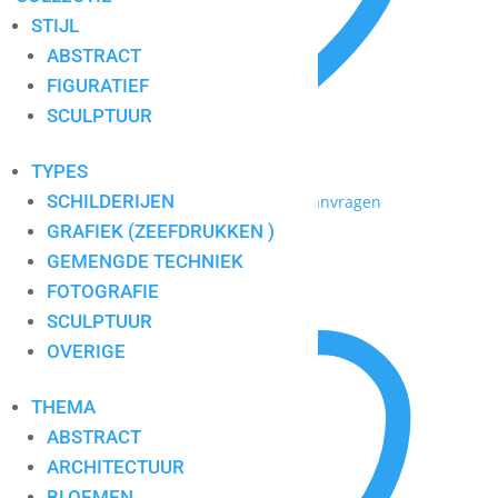
STIJL
ABSTRACT
FIGURATIEF
SCULPTUUR
TYPES
SCHILDERIJEN
Toevoegen aan mijn lijst / Offerte aanvragen
GRAFIEK (ZEEFDRUKKEN )
Bull
GEMENGDE TECHNIEK
FOTOGRAFIE
SCULPTUUR
OVERIGE
THEMA
ABSTRACT
ARCHITECTUUR
BLOEMEN