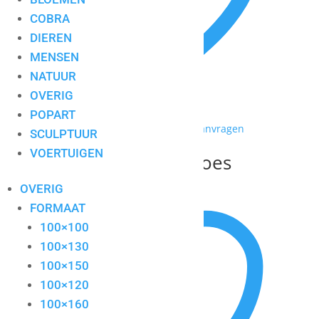
COBRA
DIEREN
MENSEN
NATUUR
OVERIG
POPART
Toevoegen aan mijn lijst / Offerte aanvragen
SCULPTUUR
VOERTUIGEN
Door with walltextiloes
OVERIG
FORMAAT
100×100
100×130
100×150
100×120
100×160