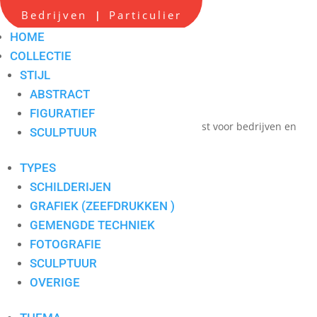
Scherpe all-in prijzen
Bedrijven
Particulier
|
Hoge service op locatie
HOME
Maatwerk advies
COLLECTIE
STIJL
Persoonlijk contact
ABSTRACT
één aanspreekpunt
FIGURATIEF
Verkoop en verhuur van hedendaagse kunst voor bedrijven en
SCULPTUUR
particulieren
TYPES
SCHILDERIJEN
100x150
GRAFIEK (ZEEFDRUKKEN )
GEMENGDE TECHNIEK
FOTOGRAFIE
SCULPTUUR
OVERIGE