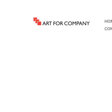
HO
CO