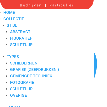
Bedrijven
Particulier
|
Ad Versteijnen 6
HOME
COLLECTIE
Artikelnummer:
8324
STIJL
ABSTRACT
FIGURATIEF
SCULPTUUR
TYPES
SCHILDERIJEN
GRAFIEK (ZEEFDRUKKEN )
GEMENGDE TECHNIEK
FOTOGRAFIE
SCULPTUUR
OVERIGE