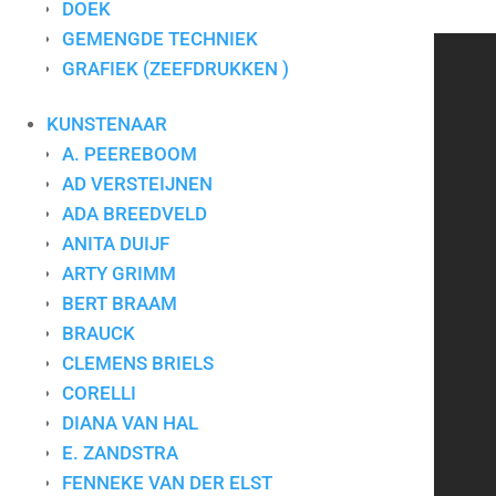
DOEK
Materiaal
Zeefdruk
GEMENGDE TECHNIEK
GRAFIEK (ZEEFDRUKKEN )
CONTACT
KUNSTENAAR
A. PEEREBOOM
Art for Company
AD VERSTEIJNEN
Tel.:
+31-(0)13-5454656
Mobiel:
+31-(0)6-24640033
ADA BREEDVELD
E-mail:
info@artforcompany.nl
ANITA DUIJF
KvK: 18081401
ARTY GRIMM
BTW: NL001780285B65
BERT BRAAM
BRAUCK
Privacyverklaring
|
Algemene voorwaarden
|
Contact
CLEMENS BRIELS
CORELLI
DIANA VAN HAL
Kunst voor bedrijven
E. ZANDSTRA
FENNEKE VAN DER ELST
Kunst op kantoor