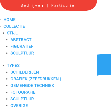
Bedrijven
Particulier
|
Brauck 2
Artikelnummer:
7.31
HOME
COLLECTIE
STIJL
ABSTRACT
FIGURATIEF
SCULPTUUR
TYPES
SCHILDERIJEN
GRAFIEK (ZEEFDRUKKEN )
GEMENGDE TECHNIEK
FOTOGRAFIE
SCULPTUUR
OVERIGE