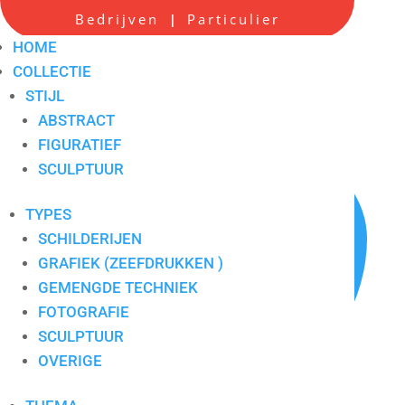
Bedrijven
Particulier
|
Colorfull schilderij
HOME
COLLECTIE
Artikelnummer:
6014
STIJL
ABSTRACT
FIGURATIEF
SCULPTUUR
TYPES
SCHILDERIJEN
GRAFIEK (ZEEFDRUKKEN )
GEMENGDE TECHNIEK
FOTOGRAFIE
SCULPTUUR
OVERIGE