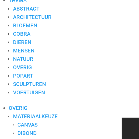
THEMA
ABSTRACT
ARCHITECTUUR
BLOEMEN
COBRA
Toevoegen aan mijn lijst / Offerte aanvragen
DIEREN
MENSEN
Aanvullende informatie
NATUUR
OVERIG
Aanvullende informatie
POPART
Stijl
Abstract
SCULPTUREN
Type
Schilderij
VOERTUIGEN
Thema
Abstract
Formaat
100×120
OVERIG
Materiaal
Doek
MATERIAALKEUZE
CANVAS
CONTACT
DIBOND