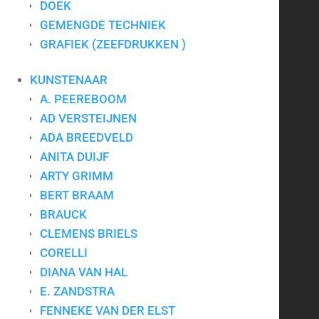
DOEK
GEMENGDE TECHNIEK
Art for Company
GRAFIEK (ZEEFDRUKKEN )
Tel.:
+31-(0)13-5454656
Mobiel:
+31-(0)6-24640033
KUNSTENAAR
E-mail:
info@artforcompany.nl
KvK: 18081401
A. PEEREBOOM
BTW: NL001780285B65
AD VERSTEIJNEN
ADA BREEDVELD
Privacyverklaring
|
Algemene voorwaarden
|
Contact
ANITA DUIJF
ARTY GRIMM
BERT BRAAM
BRAUCK
Kunst voor bedrijven
CLEMENS BRIELS
Kunst op kantoor
CORELLI
Bedrijfskunst
DIANA VAN HAL
Zakelijk schilderij
E. ZANDSTRA
FENNEKE VAN DER ELST
Schilderijen voor bedrijven