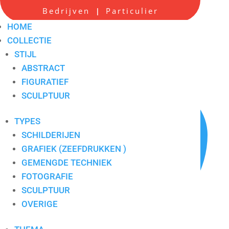
Bedrijven
Particulier
|
E. Zandstra 4
HOME
COLLECTIE
Artikelnummer:
8419
STIJL
ABSTRACT
FIGURATIEF
SCULPTUUR
TYPES
SCHILDERIJEN
GRAFIEK (ZEEFDRUKKEN )
GEMENGDE TECHNIEK
FOTOGRAFIE
SCULPTUUR
OVERIGE