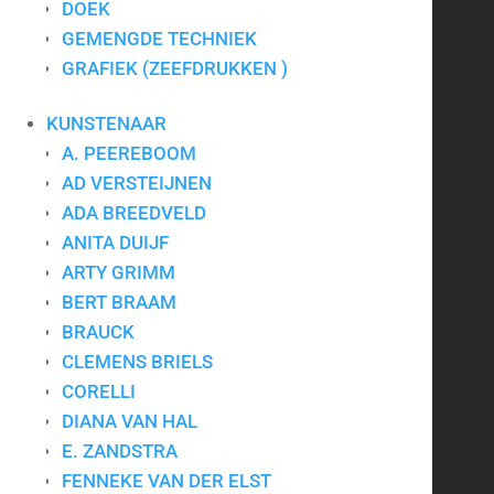
DOEK
CONTACT
GEMENGDE TECHNIEK
GRAFIEK (ZEEFDRUKKEN )
Art for Company
KUNSTENAAR
Tel.:
+31-(0)13-5454656
A. PEEREBOOM
Mobiel:
+31-(0)6-24640033
E-mail:
info@artforcompany.nl
AD VERSTEIJNEN
KvK: 18081401
ADA BREEDVELD
BTW: NL001780285B65
ANITA DUIJF
ARTY GRIMM
Privacyverklaring
|
Algemene voorwaarden
|
Contact
BERT BRAAM
BRAUCK
CLEMENS BRIELS
Kunst voor bedrijven
CORELLI
DIANA VAN HAL
Kunst op kantoor
E. ZANDSTRA
Bedrijfskunst
FENNEKE VAN DER ELST