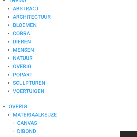
THEMA
ABSTRACT
ARCHITECTUUR
BLOEMEN
COBRA
Toevoegen aan mijn lijst / Offerte aanvragen
DIEREN
MENSEN
Aanvullende informatie
NATUUR
OVERIG
Aanvullende informatie
POPART
Stijl
Abstract
SCULPTUREN
Kunstenaar
E. Zandstra
VOERTUIGEN
Type
Zeefdruk
Thema
Abstract
OVERIG
Formaat
50×70
MATERIAALKEUZE
Ingelijst
Ja
CANVAS
Materiaal
Zeefdruk
DIBOND