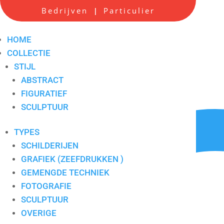
Bedrijven
Particulier
|
Frank Leujeune 3
Artikelnummer:
7.86c
HOME
COLLECTIE
STIJL
ABSTRACT
FIGURATIEF
SCULPTUUR
TYPES
SCHILDERIJEN
GRAFIEK (ZEEFDRUKKEN )
GEMENGDE TECHNIEK
FOTOGRAFIE
SCULPTUUR
OVERIGE