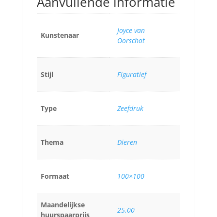
Aanvullende informatie
Joyce van
Kunstenaar
Oorschot
Stijl
Figuratief
Type
Zeefdruk
Thema
Dieren
Formaat
100×100
Maandelijkse
25.00
huurspaarprijs