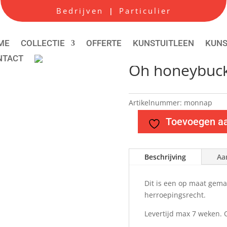
Bedrijven
Particulier
|
ME
COLLECTIE
OFFERTE
KUNSTUITLEEN
KUN
NTACT
Oh honeybuck
Artikelnummer:
monnap
Toevoegen aan
Beschrijving
Aa
Dit is een op maat gema
herroepingsrecht.
Levertijd max 7 weken. 