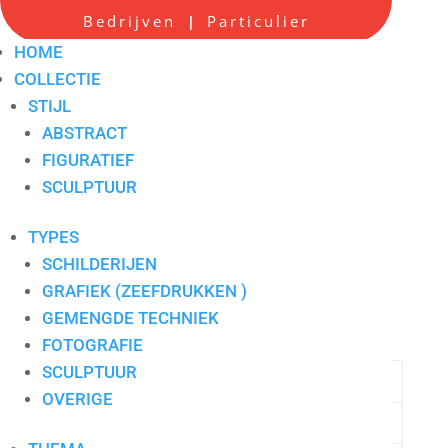
Bedrijven
Particulier
|
HOME
COLLECTIE
STIJL
Sculptuur 1
ABSTRACT
FIGURATIEF
Artikelnummer:
S1
SCULPTUUR
Beschrijving
Aanvullende informatie
TYPES
SCHILDERIJEN
Beschrijving
GRAFIEK (ZEEFDRUKKEN )
Sculptuur 1
GEMENGDE TECHNIEK
Aanvullende informatie
FOTOGRAFIE
SCULPTUUR
Stijl
Abstract
OVERIGE
Thema
Abstract