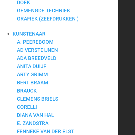
DOEK
Kunst op kantoor
GEMENGDE TECHNIEK
Bedrijfskunst
GRAFIEK (ZEEFDRUKKEN )
Zakelijk schilderij
KUNSTENAAR
Schilderijen voor bedrijven
A. PEEREBOOM
Schilderijen voor kantoor
AD VERSTEIJNEN
Kunst relatiegeschenken
ADA BREEDVELD
ANITA DUIJF
Website ontwikkeld door
Browsr
ARTY GRIMM
Kunst op maat
BERT BRAAM
Schilderij op maat
BRAUCK
CLEMENS BRIELS
Kunstuitleen Eindhoven
CORELLI
Kunstuitleen Tilburg
DIANA VAN HAL
Kunstuitleen Den Bosch
E. ZANDSTRA
FENNEKE VAN DER ELST
Kunstuitleen Brabant