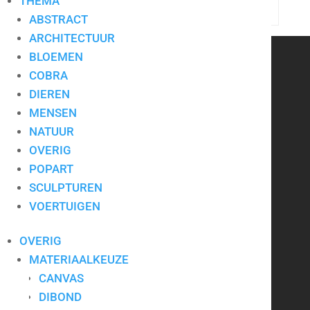
THEMA
Type
Sculptuur
ABSTRACT
ARCHITECTUUR
BLOEMEN
CONTACT
COBRA
DIEREN
MENSEN
Art for Company
NATUUR
Tel.:
+31-(0)13-5454656
Mobiel:
+31-(0)6-24640033
OVERIG
E-mail:
info@artforcompany.nl
POPART
KvK: 18081401
SCULPTUREN
BTW: NL001780285B65
VOERTUIGEN
Privacyverklaring
|
Algemene voorwaarden
|
Contact
OVERIG
MATERIAALKEUZE
CANVAS
Kunst voor bedrijven
DIBOND