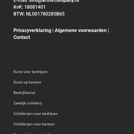
E-mail:
info@artforcompany.nl
KvK: 18081401
BTW: NL001780285B65
Privacyverklaring
|
Algemene voorwaarden
|
Contact
Kunst voor bedrijven
Kunst op kantoor
Bedrijfskunst
Zakelijk schilderij
Schilderijen voor bedrijven
Schilderijen voor kantoor