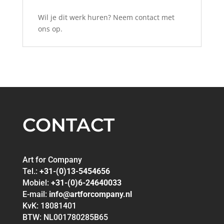
Wil je dit werk huren? Neem contact met
ons op.
CONTACT
Art for Company
Tel.:
+31-(0)13-5454656
Mobiel:
+31-(0)6-24640033
E-mail:
info@artforcompany.nl
KvK: 18081401
BTW: NL001780285B65