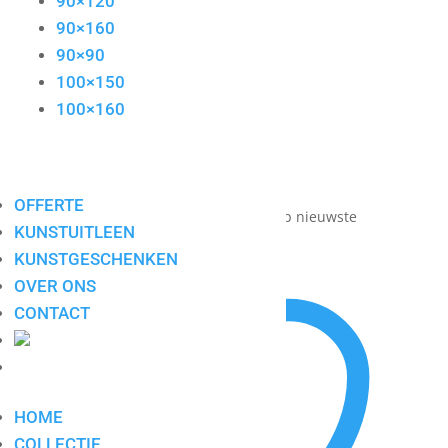
90×120
90×160
90×90
100×150
100×160
OFFERTE
Toont alle 2 resultaten
Gesorteerd op nieuwste
KUNSTUITLEEN
KUNSTGESCHENKEN
OVER ONS
CONTACT
HOME
COLLECTIE