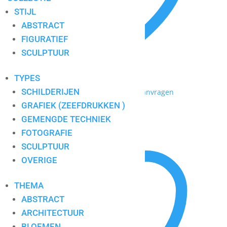
STIJL
ABSTRACT
FIGURATIEF
SCULPTUUR
TYPES
SCHILDERIJEN
Toevoegen aan mijn lijst / Offerte aanvragen
GRAFIEK (ZEEFDRUKKEN )
Ron van de Werf 2
GEMENGDE TECHNIEK
FOTOGRAFIE
SCULPTUUR
OVERIGE
THEMA
ABSTRACT
ARCHITECTUUR
BLOEMEN