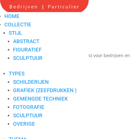
Scherpe all-in prijzen
Bedrijven
Particulier
|
Hoge service op locatie
HOME
Maatwerk advies
COLLECTIE
STIJL
Persoonlijk contact
ABSTRACT
één aanspreekpunt
FIGURATIEF
Verkoop en verhuur van hedendaagse kunst voor bedrijven en
SCULPTUUR
particulieren
TYPES
SCHILDERIJEN
Ron van de Werf
GRAFIEK (ZEEFDRUKKEN )
GEMENGDE TECHNIEK
FOTOGRAFIE
SCULPTUUR
OVERIGE