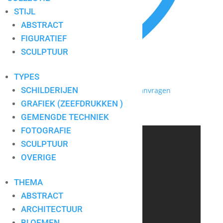
STIJL
ABSTRACT
FIGURATIEF
SCULPTUUR
TYPES
SCHILDERIJEN
Toevoegen aan mijn lijst / Offerte aanvragen
GRAFIEK (ZEEFDRUKKEN )
Blue wonder
GEMENGDE TECHNIEK
FOTOGRAFIE
CONTACT
SCULPTUUR
OVERIGE
THEMA
Art for Company
Tel.:
+31-(0)13-5454656
ABSTRACT
Mobiel:
+31-(0)6-24640033
ARCHITECTUUR
E-mail:
info@artforcompany.nl
BLOEMEN