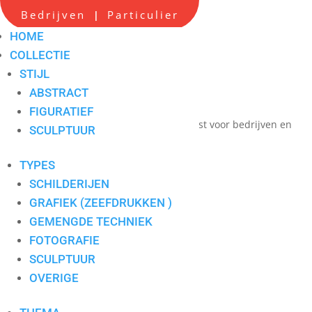
Scherpe all-in prijzen
Bedrijven
Particulier
|
Hoge service op locatie
HOME
Maatwerk advies
COLLECTIE
STIJL
Persoonlijk contact
ABSTRACT
één aanspreekpunt
FIGURATIEF
Verkoop en verhuur van hedendaagse kunst voor bedrijven en
SCULPTUUR
particulieren
TYPES
SCHILDERIJEN
grijs
GRAFIEK (ZEEFDRUKKEN )
GEMENGDE TECHNIEK
FOTOGRAFIE
SCULPTUUR
OVERIGE