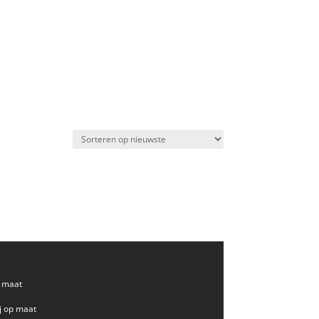
p maat
ij op maat