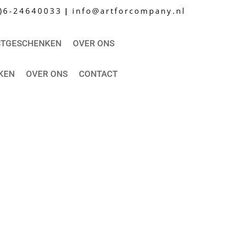
0)6-24640033
info@artforcompany.nl
|
STGESCHENKEN
OVER ONS
KEN
OVER ONS
CONTACT