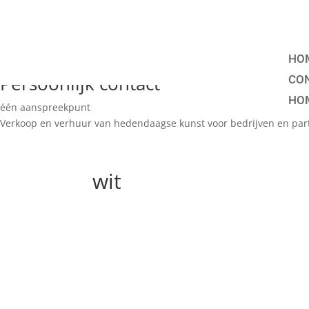
Scherpe all-in prijzen
Hoge service op locatie
Maatwerk advies
HO
Persoonlijk contact
CO
HO
één aanspreekpunt
Verkoop en verhuur van hedendaagse kunst voor bedrijven en part
wit