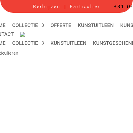
Bedrijven
Particulier
+31-(
|
ME
COLLECTIE
OFFERTE
KUNSTUITLEEN
KUN
NTACT
ME
COLLECTIE
KUNSTUITLEEN
KUNSTGESCHEN
iculieren