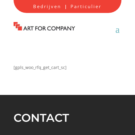
Bedrijven
Particulier
|
[gpls_woo_rfq_get_cart_sc]
CONTACT