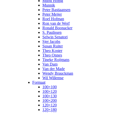
Milou Honig
Munnik
Peter Bastiaansen
Peter Meijer
Roel Hofman
Ron van de Werf
Ronald Boonacker
S. Paulissen
Selwin Senatori
Sjer Jacobs
Susan Ruiter
Theo Koster
Theo Onnes
Tineke Roijmans
Van Dam
Van der Made
Wendy Brauckman
Wil Willemse
Formaat
100×100
100×120
100×130
100×200
120×120
120×180