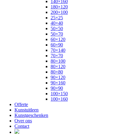
140×160
180×120
200×100
25×25
40×40
50×50
50×70
60×120
60×90
70×140
70×70
80×100
80×120
80×80
90×120
90×160
90×90
100×150
100×160
Offerte
Kunstuitleen
Kunstgeschenken
Over ons
Contact