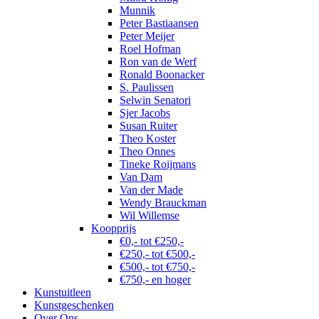
Munnik
Peter Bastiaansen
Peter Meijer
Roel Hofman
Ron van de Werf
Ronald Boonacker
S. Paulissen
Selwin Senatori
Sjer Jacobs
Susan Ruiter
Theo Koster
Theo Onnes
Tineke Roijmans
Van Dam
Van der Made
Wendy Brauckman
Wil Willemse
Koopprijs
€0,- tot €250,-
€250,- tot €500,-
€500,- tot €750,-
€750,- en hoger
Kunstuitleen
Kunstgeschenken
Over Ons