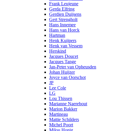
Frank Leujeune
Gerda Elfring
Gerdien Duijsens
Gert Strengholt
Hans Innemee
Hans van Horck
Hartman
Henk Kuijpers
Henk van Vessem
Herskind
Jacques Doucet
Jacques Tange
Jan-Peter van Opheusden
Johan Huijzer
Joyce van Oorschot
JP
Lee Cole
LG
Lou Thissen
Marianne Naerebout
Marion Bakker
Martineau
Mattie Schilders
Michel Poort
Milou Honig