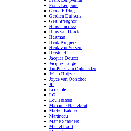
Frank Lengvenius
Frank Leujeune
Gerda Elfring
Gerdien Duijsens
Gert Strengholt
Hans Innemee
Hans van Horck
Hartman
Henk Kuijpers
Henk van Vessem
Herskind
Jacques Doucet
Jacques Tange
Jan-Peter van Opheusden
Johan Huijzer
Joyce van Oorschot
JP
Lee Cole
LG
Lou Thissen
Marianne Naerebout
Marion Bakker
Martineau
Mattie Schilders
Michel Poort