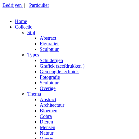
Bedrijven
|
Particulier
Home
Collectie
Stijl
Abstract
Figuratief
Sculptuur
Types
Schilderijen
Grafiek (zeefdrukken )
Gemengde techniek
Fotografie
Sculptuur
Overige
Thema
Abstract
Architectuur
Bloemen
Cobra
Dieren
Mensen
Natuur
Overig