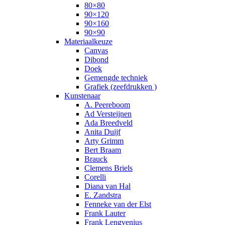
80×80
90×120
90×160
90×90
Materiaalkeuze
Canvas
Dibond
Doek
Gemengde techniek
Grafiek (zeefdrukken )
Kunstenaar
A. Peereboom
Ad Versteijnen
Ada Breedveld
Anita Duijf
Arty Grimm
Bert Braam
Brauck
Clemens Briels
Corelli
Diana van Hal
E. Zandstra
Fenneke van der Elst
Frank Lauter
Frank Lengvenius