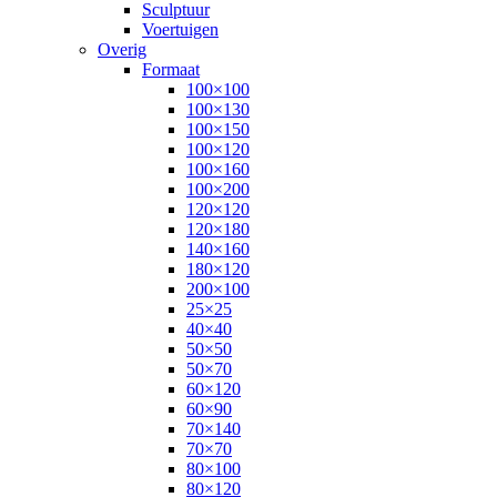
Sculptuur
Voertuigen
Overig
Formaat
100×100
100×130
100×150
100×120
100×160
100×200
120×120
120×180
140×160
180×120
200×100
25×25
40×40
50×50
50×70
60×120
60×90
70×140
70×70
80×100
80×120