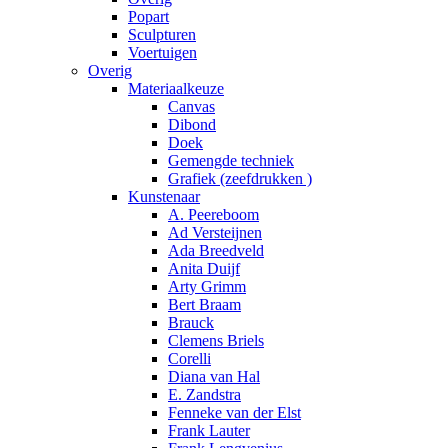
Popart
Sculpturen
Voertuigen
Overig
Materiaalkeuze
Canvas
Dibond
Doek
Gemengde techniek
Grafiek (zeefdrukken )
Kunstenaar
A. Peereboom
Ad Versteijnen
Ada Breedveld
Anita Duijf
Arty Grimm
Bert Braam
Brauck
Clemens Briels
Corelli
Diana van Hal
E. Zandstra
Fenneke van der Elst
Frank Lauter