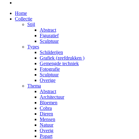
Home
Collectie
Stijl
Abstract
Figuratief
Sculptuur
Types
Schilderijen
Grafiek (zeefdrukken )
Gemengde techniek
Fotografie
Sculptuur
Overige
Thema
Abstract
Architectuur
Bloemen
Cobra
Dieren
Mensen
Natuur
Overig
Popart