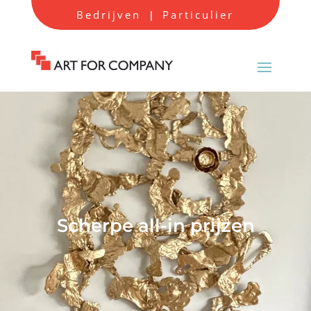
Bedrijven
Particulier
|
Scherpe all-in prijzen