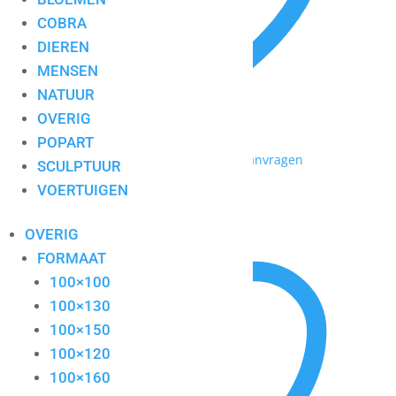
COBRA
DIEREN
MENSEN
NATUUR
OVERIG
POPART
Toevoegen aan mijn lijst / Offerte aanvragen
SCULPTUUR
VOERTUIGEN
Lou Thissen 2
OVERIG
FORMAAT
100×100
100×130
100×150
100×120
100×160