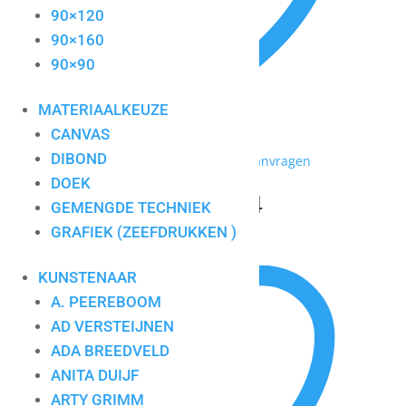
90×120
90×160
90×90
MATERIAALKEUZE
CANVAS
DIBOND
Toevoegen aan mijn lijst / Offerte aanvragen
DOEK
Ronald Boonacker 4
GEMENGDE TECHNIEK
GRAFIEK (ZEEFDRUKKEN )
KUNSTENAAR
A. PEEREBOOM
AD VERSTEIJNEN
ADA BREEDVELD
ANITA DUIJF
ARTY GRIMM