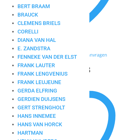
BERT BRAAM
BRAUCK
CLEMENS BRIELS
CORELLI
DIANA VAN HAL
E. ZANDSTRA
Toevoegen aan mijn lijst / Offerte aanvragen
FENNEKE VAN DER ELST
FRANK LAUTER
Ronald Boonacker 3
FRANK LENGVENIUS
FRANK LEUJEUNE
GERDA ELFRING
GERDIEN DUIJSENS
GERT STRENGHOLT
HANS INNEMEE
HANS VAN HORCK
HARTMAN