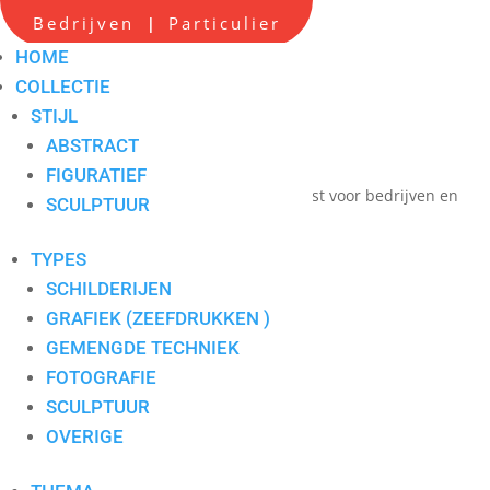
Scherpe all-in prijzen
Bedrijven
Particulier
|
Hoge service op locatie
HOME
Maatwerk advies
COLLECTIE
STIJL
Persoonlijk contact
ABSTRACT
één aanspreekpunt
FIGURATIEF
Verkoop en verhuur van hedendaagse kunst voor bedrijven en
SCULPTUUR
particulieren
TYPES
SCHILDERIJEN
€ 15.00
GRAFIEK (ZEEFDRUKKEN )
GEMENGDE TECHNIEK
FOTOGRAFIE
SCULPTUUR
OVERIGE