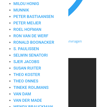
MILOU HONIG
MUNNIK
PETER BASTIAANSEN
PETER MEIJER
ROEL HOFMAN
RON VAN DE WERF
Toevoegen aan mijn lijst / Offerte aanvragen
RONALD BOONACKER
S. PAULISSEN
Wil Willemse 2
SELWIN SENATORI
SJER JACOBS
CONTACT
SUSAN RUITER
THEO KOSTER
THEO ONNES
Art for Company
TINEKE ROIJMANS
Tel.:
+31-(0)13-5454656
VAN DAM
Mobiel:
+31-(0)6-24640033
VAN DER MADE
E-mail:
info@artforcompany.nl
WENDY BRAUCKMAN