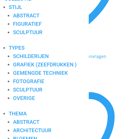
STIJL
ABSTRACT
FIGURATIEF
SCULPTUUR
TYPES
SCHILDERIJEN
Toevoegen aan mijn lijst / Offerte aanvragen
GRAFIEK (ZEEFDRUKKEN )
Ad Verstijnen 6
GEMENGDE TECHNIEK
FOTOGRAFIE
SCULPTUUR
OVERIGE
THEMA
ABSTRACT
ARCHITECTUUR
BLOEMEN