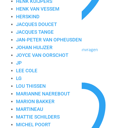
HENK KUIJPERS
HENK VAN VESSEM
HERSKIND
JACQUES DOUCET
JACQUES TANGE
JAN-PETER VAN OPHEUSDEN
JOHAN HUIJZER
Toevoegen aan mijn lijst / Offerte aanvragen
JOYCE VAN OORSCHOT
Ronald Boonacker 1
JP
LEE COLE
LG
LOU THISSEN
MARIANNE NAEREBOUT
MARION BAKKER
MARTINEAU
MATTIE SCHILDERS
MICHEL POORT