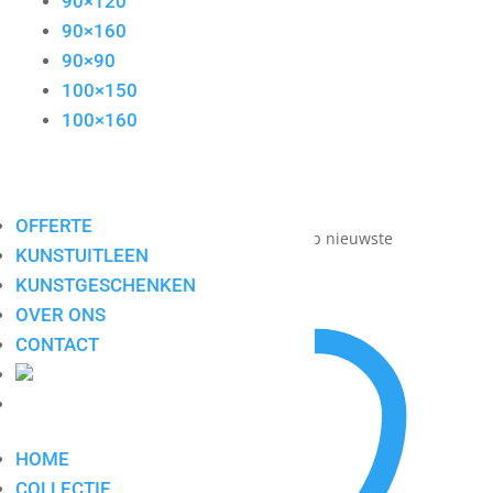
90×120
90×160
90×90
100×150
100×160
OFFERTE
Toont alle 7 resultaten
Gesorteerd op nieuwste
KUNSTUITLEEN
KUNSTGESCHENKEN
OVER ONS
CONTACT
HOME
COLLECTIE