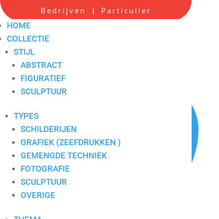
Bedrijven
Particulier
|
Lou Thissen 2
HOME
COLLECTIE
Artikelnummer:
8041
STIJL
ABSTRACT
FIGURATIEF
SCULPTUUR
TYPES
SCHILDERIJEN
GRAFIEK (ZEEFDRUKKEN )
GEMENGDE TECHNIEK
FOTOGRAFIE
SCULPTUUR
OVERIGE