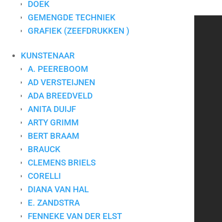
DOEK
Materiaal
Zeefdruk
GEMENGDE TECHNIEK
GRAFIEK (ZEEFDRUKKEN )
CONTACT
KUNSTENAAR
A. PEEREBOOM
Art for Company
AD VERSTEIJNEN
Tel.:
+31-(0)13-5454656
Mobiel:
ADA BREEDVELD
+31-(0)6-24640033
E-mail:
info@artforcompany.nl
ANITA DUIJF
KvK: 18081401
ARTY GRIMM
BTW: NL001780285B65
BERT BRAAM
BRAUCK
Privacyverklaring
|
Algemene voorwaarden
|
Contact
CLEMENS BRIELS
CORELLI
DIANA VAN HAL
Kunst voor bedrijven
E. ZANDSTRA
FENNEKE VAN DER ELST
Kunst op kantoor