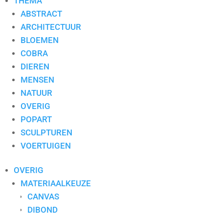
THEMA
ABSTRACT
ARCHITECTUUR
BLOEMEN
COBRA
Toevoegen aan mijn lijst / Offerte aanvragen
DIEREN
MENSEN
Aanvullende informatie
NATUUR
OVERIG
Aanvullende informatie
POPART
Kunstenaar
Lou Thissen
SCULPTUREN
Stijl
Figuratief
VOERTUIGEN
Type
Zeefdruk
Thema
Overig
OVERIG
Formaat
80×100
MATERIAALKEUZE
Maandelijkse huurspaarprijs
€ 15.00
CANVAS
Waarvan spaarbedrag
€ 10.00
DIBOND
Ingelijst
Ja