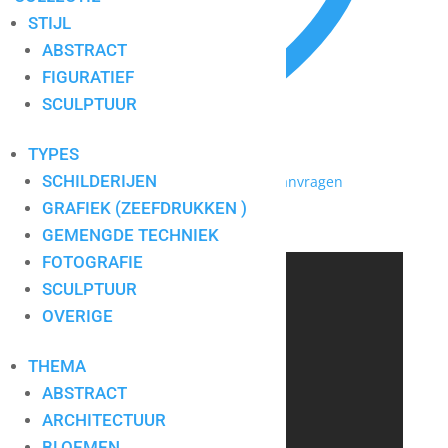
STIJL
ABSTRACT
FIGURATIEF
SCULPTUUR
TYPES
SCHILDERIJEN
Toevoegen aan mijn lijst / Offerte aanvragen
GRAFIEK (ZEEFDRUKKEN )
Happy
GEMENGDE TECHNIEK
FOTOGRAFIE
CONTACT
SCULPTUUR
OVERIGE
THEMA
Art for Company
Tel.:
+31-(0)13-5454656
ABSTRACT
Mobiel:
+31-(0)6-24640033
ARCHITECTUUR
E-mail:
info@artforcompany.nl
BLOEMEN