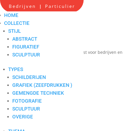
Scherpe all-in prijzen
Bedrijven
Particulier
|
Hoge service op locatie
HOME
Maatwerk advies
COLLECTIE
STIJL
Persoonlijk contact
ABSTRACT
één aanspreekpunt
FIGURATIEF
Verkoop en verhuur van hedendaagse kunst voor bedrijven en
SCULPTUUR
particulieren
TYPES
SCHILDERIJEN
beige
GRAFIEK (ZEEFDRUKKEN )
GEMENGDE TECHNIEK
FOTOGRAFIE
SCULPTUUR
OVERIGE