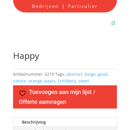
Bedrijven
Particulier
|
Happy
Artikelnummer:
6219
Tags:
abstract
,
beige
,
goud
,
nature
,
orange
,
paars
,
Schilderij
,
zwart
Toevoegen aan mijn lijst /
Offerte aanvragen
Beschrijving