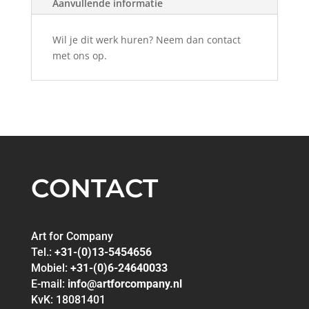
Aanvullende informatie
Wil je dit werk huren? Neem dan contact
met ons op.
CONTACT
Art for Company
Tel.:
+31-(0)13-5454656
Mobiel:
+31-(0)6-24640033
E-mail:
info@artforcompany.nl
KvK: 18081401