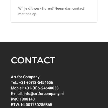
Wil je dit werk huren? Neem dan contact
met ons op.
CONTACT
Art for Company
Tel.:
+31-(0)13-5454656
Mobiel:
+31-(0)6-24640033
E-mail:
info@artforcompany.nl
KvK: 18081401
BTW: NL001780285B65