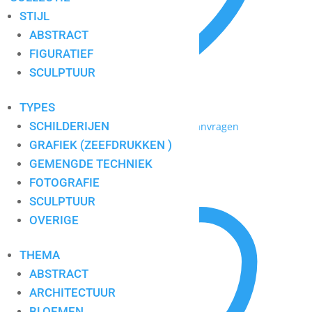
STIJL
ABSTRACT
FIGURATIEF
SCULPTUUR
TYPES
SCHILDERIJEN
Toevoegen aan mijn lijst / Offerte aanvragen
GRAFIEK (ZEEFDRUKKEN )
Swans
GEMENGDE TECHNIEK
FOTOGRAFIE
SCULPTUUR
OVERIGE
THEMA
ABSTRACT
ARCHITECTUUR
BLOEMEN