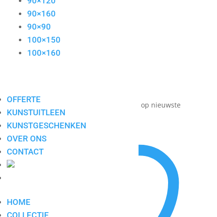
90×120
90×160
90×90
100×150
100×160
OFFERTE
Toont alle 289 resultaten
Gesorteerd op nieuwste
KUNSTUITLEEN
KUNSTGESCHENKEN
OVER ONS
CONTACT
HOME
COLLECTIE