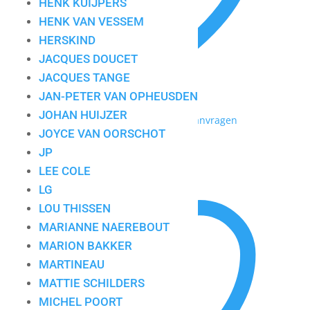
HENK KUIJPERS
HENK VAN VESSEM
HERSKIND
JACQUES DOUCET
JACQUES TANGE
JAN-PETER VAN OPHEUSDEN
JOHAN HUIJZER
Toevoegen aan mijn lijst / Offerte aanvragen
JOYCE VAN OORSCHOT
Bronze
JP
LEE COLE
LG
LOU THISSEN
MARIANNE NAEREBOUT
MARION BAKKER
MARTINEAU
MATTIE SCHILDERS
MICHEL POORT