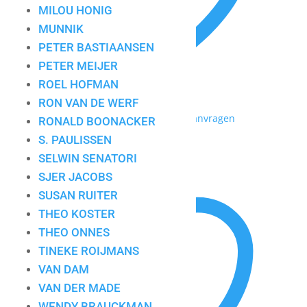
MILOU HONIG
MUNNIK
PETER BASTIAANSEN
PETER MEIJER
ROEL HOFMAN
RON VAN DE WERF
Toevoegen aan mijn lijst / Offerte aanvragen
RONALD BOONACKER
S. PAULISSEN
Kantoor I
SELWIN SENATORI
SJER JACOBS
SUSAN RUITER
THEO KOSTER
THEO ONNES
TINEKE ROIJMANS
VAN DAM
VAN DER MADE
WENDY BRAUCKMAN