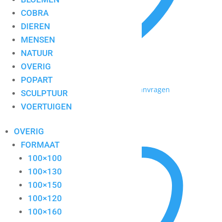
COBRA
DIEREN
MENSEN
NATUUR
OVERIG
POPART
Toevoegen aan mijn lijst / Offerte aanvragen
SCULPTUUR
VOERTUIGEN
girl
OVERIG
FORMAAT
100×100
100×130
100×150
100×120
100×160