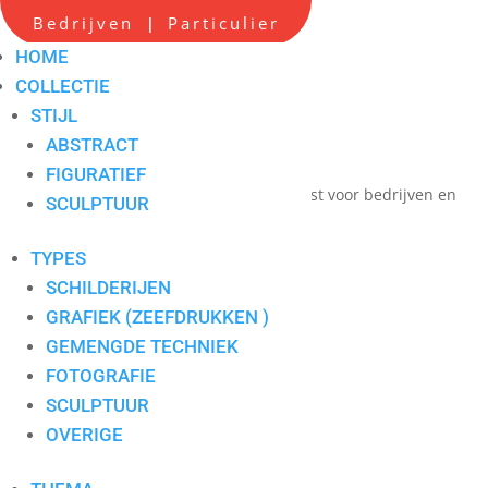
Scherpe all-in prijzen
Bedrijven
Particulier
|
Hoge service op locatie
HOME
Maatwerk advies
COLLECTIE
STIJL
Persoonlijk contact
ABSTRACT
één aanspreekpunt
FIGURATIEF
Verkoop en verhuur van hedendaagse kunst voor bedrijven en
SCULPTUUR
particulieren
TYPES
SCHILDERIJEN
Geen categorie
GRAFIEK (ZEEFDRUKKEN )
GEMENGDE TECHNIEK
FOTOGRAFIE
SCULPTUUR
OVERIGE