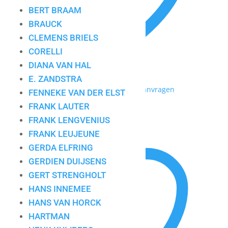
BERT BRAAM
BRAUCK
CLEMENS BRIELS
CORELLI
DIANA VAN HAL
E. ZANDSTRA
Toevoegen aan mijn lijst / Offerte aanvragen
FENNEKE VAN DER ELST
FRANK LAUTER
Popart paper
FRANK LENGVENIUS
FRANK LEUJEUNE
GERDA ELFRING
GERDIEN DUIJSENS
GERT STRENGHOLT
HANS INNEMEE
HANS VAN HORCK
HARTMAN