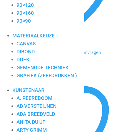
90×120
90×160
90×90
MATERIAALKEUZE
CANVAS
DIBOND
Toevoegen aan mijn lijst / Offerte aanvragen
DOEK
circle of live
GEMENGDE TECHNIEK
GRAFIEK (ZEEFDRUKKEN )
KUNSTENAAR
A. PEEREBOOM
AD VERSTEIJNEN
ADA BREEDVELD
ANITA DUIJF
ARTY GRIMM