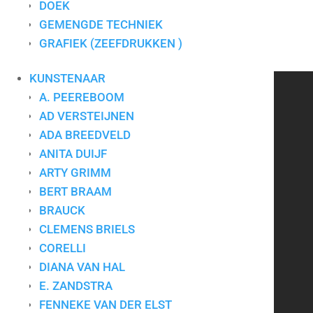
DOEK
Type
Fotografie
GEMENGDE TECHNIEK
Thema
Dieren
GRAFIEK (ZEEFDRUKKEN )
Formaat
120×120
Materiaal
Dibond
KUNSTENAAR
CONTACT
A. PEEREBOOM
AD VERSTEIJNEN
ADA BREEDVELD
Art for Company
ANITA DUIJF
Tel.:
+31-(0)13-5454656
ARTY GRIMM
Mobiel:
+31-(0)6-24640033
BERT BRAAM
E-mail:
info@artforcompany.nl
BRAUCK
KvK: 18081401
CLEMENS BRIELS
BTW: NL001780285B65
CORELLI
DIANA VAN HAL
Privacyverklaring
|
Algemene voorwaarden
|
Contact
E. ZANDSTRA
FENNEKE VAN DER ELST