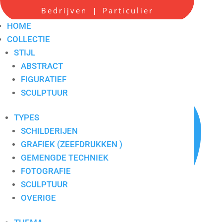
Bedrijven
Particulier
|
Black swan
HOME
COLLECTIE
Artikelnummer:
W2
STIJL
ABSTRACT
FIGURATIEF
SCULPTUUR
TYPES
SCHILDERIJEN
GRAFIEK (ZEEFDRUKKEN )
GEMENGDE TECHNIEK
FOTOGRAFIE
SCULPTUUR
OVERIGE