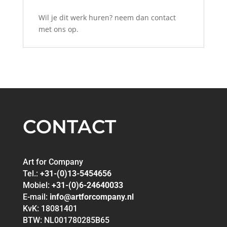
Wil je dit werk huren? neem dan contact
met ons op.
CONTACT
Art for Company
Tel.:
+31-(0)13-5454656
Mobiel:
+31-(0)6-24640033
E-mail:
info@artforcompany.nl
KvK: 18081401
BTW: NL001780285B65