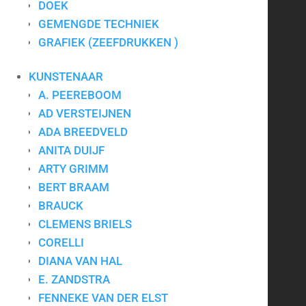
DOEK
CONTACT
GEMENGDE TECHNIEK
GRAFIEK (ZEEFDRUKKEN )
Art for Company
KUNSTENAAR
Tel.:
+31-(0)13-5454656
A. PEEREBOOM
Mobiel:
+31-(0)6-24640033
E-mail:
info@artforcompany.nl
AD VERSTEIJNEN
KvK: 18081401
ADA BREEDVELD
BTW: NL001780285B65
ANITA DUIJF
ARTY GRIMM
Privacyverklaring
|
Algemene voorwaarden
|
Contact
BERT BRAAM
BRAUCK
CLEMENS BRIELS
Kunst voor bedrijven
CORELLI
DIANA VAN HAL
Kunst op kantoor
E. ZANDSTRA
Bedrijfskunst
FENNEKE VAN DER ELST