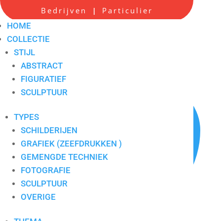
Bedrijven
Particulier
|
Flowerbomb
HOME
COLLECTIE
Artikelnummer:
6248
Tags:
abstract
,
blauw
,
Schilderij
STIJL
ABSTRACT
FIGURATIEF
SCULPTUUR
TYPES
SCHILDERIJEN
GRAFIEK (ZEEFDRUKKEN )
GEMENGDE TECHNIEK
FOTOGRAFIE
SCULPTUUR
OVERIGE