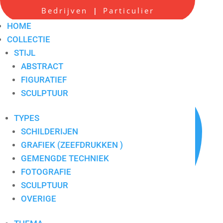
Bedrijven
Particulier
|
Frank Leujeune 1
HOME
COLLECTIE
Artikelnummer:
8023
STIJL
ABSTRACT
FIGURATIEF
SCULPTUUR
TYPES
SCHILDERIJEN
GRAFIEK (ZEEFDRUKKEN )
GEMENGDE TECHNIEK
FOTOGRAFIE
SCULPTUUR
OVERIGE