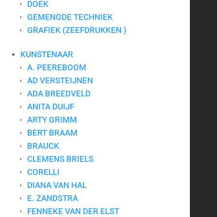
CONTACT
DOEK
GEMENGDE TECHNIEK
GRAFIEK (ZEEFDRUKKEN )
Art for Company
Tel.:
+31-(0)13-5454656
KUNSTENAAR
Mobiel:
+31-(0)6-24640033
A. PEEREBOOM
E-mail:
info@artforcompany.nl
KvK: 18081401
AD VERSTEIJNEN
BTW: NL001780285B65
ADA BREEDVELD
ANITA DUIJF
Privacyverklaring
|
Algemene voorwaarden
|
Contact
ARTY GRIMM
BERT BRAAM
BRAUCK
Kunst voor bedrijven
CLEMENS BRIELS
CORELLI
Kunst op kantoor
DIANA VAN HAL
Bedrijfskunst
E. ZANDSTRA
Zakelijk schilderij
FENNEKE VAN DER ELST