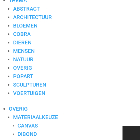
THEMA
ABSTRACT
ARCHITECTUUR
BLOEMEN
COBRA
Toevoegen aan mijn lijst / Offerte aanvragen
DIEREN
MENSEN
Aanvullende informatie
NATUUR
OVERIG
Aanvullende informatie
POPART
Kunstenaar
Frank Leujeune
SCULPTUREN
Stijl
Abstract
VOERTUIGEN
Type
Zeefdruk
Thema
Abstract
OVERIG
Formaat
80×100
MATERIAALKEUZE
Materiaal
Zeefdruk
CANVAS
DIBOND