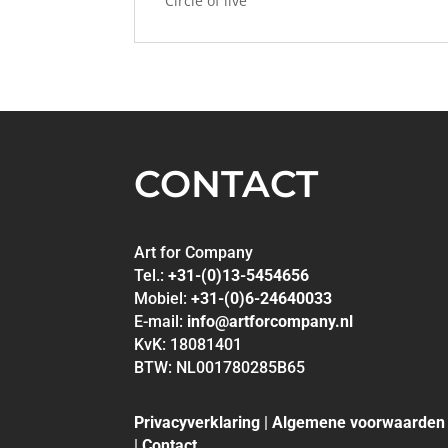
Circle of live
CONTACT
Art for Company
Tel.:
+31-(0)13-5454656
Mobiel:
+31-(0)6-24640033
E-mail:
info@artforcompany.nl
KvK: 18081401
BTW: NL001780285B65
Privacyverklaring
|
Algemene voorwaarden
|
Contact