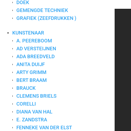
DOEK
Materiaal
Zeefdruk
GEMENGDE TECHNIEK
GRAFIEK (ZEEFDRUKKEN )
CONTACT
KUNSTENAAR
A. PEEREBOOM
Art for Company
AD VERSTEIJNEN
Tel.:
+31-(0)13-5454656
Mobiel:
+31-(0)6-24640033
ADA BREEDVELD
E-mail:
info@artforcompany.nl
ANITA DUIJF
KvK: 18081401
ARTY GRIMM
BTW: NL001780285B65
BERT BRAAM
BRAUCK
Privacyverklaring
|
Algemene voorwaarden
|
Contact
CLEMENS BRIELS
CORELLI
DIANA VAN HAL
Kunst voor bedrijven
E. ZANDSTRA
FENNEKE VAN DER ELST
Kunst op kantoor