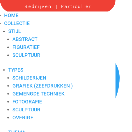
Bedrijven
Particulier
|
Hans Innemee 1
HOME
COLLECTIE
Artikelnummer:
6.07a
STIJL
ABSTRACT
FIGURATIEF
SCULPTUUR
TYPES
SCHILDERIJEN
GRAFIEK (ZEEFDRUKKEN )
GEMENGDE TECHNIEK
FOTOGRAFIE
SCULPTUUR
OVERIGE