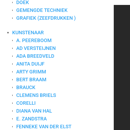
Type
Fotografie
DOEK
GEMENGDE TECHNIEK
CONTACT
GRAFIEK (ZEEFDRUKKEN )
KUNSTENAAR
Art for Company
A. PEEREBOOM
Tel.:
+31-(0)13-5454656
AD VERSTEIJNEN
Mobiel:
+31-(0)6-24640033
ADA BREEDVELD
E-mail:
info@artforcompany.nl
ANITA DUIJF
KvK: 18081401
ARTY GRIMM
BTW: NL001780285B65
BERT BRAAM
BRAUCK
Privacyverklaring
|
Algemene voorwaarden
|
Contact
CLEMENS BRIELS
CORELLI
DIANA VAN HAL
Kunst voor bedrijven
E. ZANDSTRA
Kunst op kantoor
FENNEKE VAN DER ELST