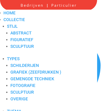
Bedrijven
Particulier
|
Lost memories
HOME
COLLECTIE
Artikelnummer:
monlost
STIJL
ABSTRACT
FIGURATIEF
SCULPTUUR
TYPES
SCHILDERIJEN
GRAFIEK (ZEEFDRUKKEN )
GEMENGDE TECHNIEK
FOTOGRAFIE
SCULPTUUR
OVERIGE