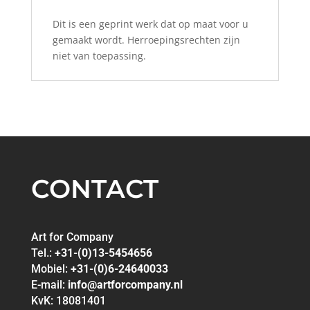
Dit is een geprint werk dat op maat voor u
gemaakt wordt. Herroepingsrechten zijn
niet van toepassing.
CONTACT
Art for Company
Tel.:
+31-(0)13-5454656
Mobiel:
+31-(0)6-24640033
E-mail:
info@artforcompany.nl
KvK: 18081401