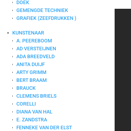
DOEK
Materiaal
Zeefdruk
GEMENGDE TECHNIEK
GRAFIEK (ZEEFDRUKKEN )
CONTACT
KUNSTENAAR
A. PEEREBOOM
Art for Company
AD VERSTEIJNEN
Tel.:
+31-(0)13-5454656
Mobiel:
+31-(0)6-24640033
ADA BREEDVELD
E-mail:
info@artforcompany.nl
ANITA DUIJF
KvK: 18081401
ARTY GRIMM
BTW: NL001780285B65
BERT BRAAM
BRAUCK
Privacyverklaring
|
Algemene voorwaarden
|
Contact
CLEMENS BRIELS
CORELLI
DIANA VAN HAL
Kunst voor bedrijven
E. ZANDSTRA
FENNEKE VAN DER ELST
Kunst op kantoor