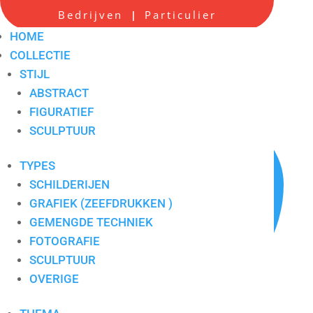
Bedrijven
Particulier
|
Peter Bastiaansen 3
HOME
COLLECTIE
Artikelnummer:
8227
STIJL
ABSTRACT
FIGURATIEF
SCULPTUUR
TYPES
SCHILDERIJEN
GRAFIEK (ZEEFDRUKKEN )
GEMENGDE TECHNIEK
FOTOGRAFIE
SCULPTUUR
OVERIGE