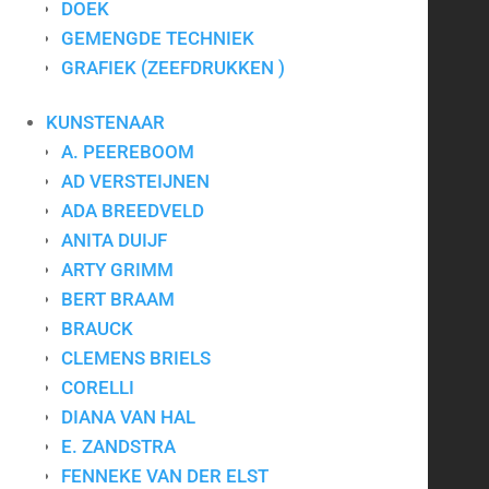
DOEK
GEMENGDE TECHNIEK
GRAFIEK (ZEEFDRUKKEN )
Art for Company
Tel.:
+31-(0)13-5454656
KUNSTENAAR
Mobiel:
+31-(0)6-24640033
E-mail:
info@artforcompany.nl
A. PEEREBOOM
KvK: 18081401
AD VERSTEIJNEN
BTW: NL001780285B65
ADA BREEDVELD
ANITA DUIJF
Privacyverklaring
|
Algemene voorwaarden
|
Contact
ARTY GRIMM
BERT BRAAM
BRAUCK
Kunst voor bedrijven
CLEMENS BRIELS
CORELLI
Kunst op kantoor
DIANA VAN HAL
Bedrijfskunst
E. ZANDSTRA
Zakelijk schilderij
FENNEKE VAN DER ELST