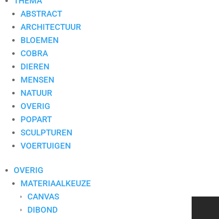
THEMA
ABSTRACT
ARCHITECTUUR
BLOEMEN
COBRA
DIEREN
Toevoegen aan mijn lijst / Offerte aanvragen
MENSEN
NATUUR
Aanvullende informatie
OVERIG
POPART
Aanvullende informatie
SCULPTUREN
Formaat
100×160
VOERTUIGEN
Materiaal
Canvas
Stijl
Figuratief
OVERIG
Thema
Mensen
,
Popart
MATERIAALKEUZE
Type
Schilderij
CANVAS
DIBOND
CONTACT