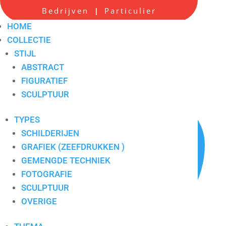
Bedrijven
Particulier
|
Popart
HOME
COLLECTIE
STIJL
Artikelnummer:
pop
ABSTRACT
FIGURATIEF
SCULPTUUR
TYPES
SCHILDERIJEN
GRAFIEK (ZEEFDRUKKEN )
GEMENGDE TECHNIEK
FOTOGRAFIE
SCULPTUUR
OVERIGE