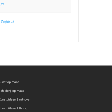
Ja
Zeefdruk
Kunst op maat
Schilderij op maat
Kunstuitleen Eindhoven
Kunstuitleen Tilburg